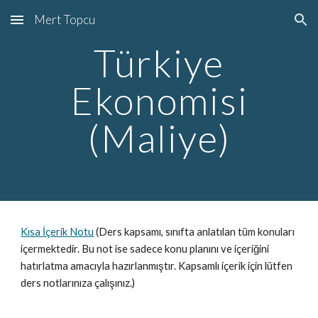
Mert Topcu
Skip to main content
Skip to navigation
Türkiye
Ekonomisi
(Maliye)
Kısa İçerik Notu
(Ders kapsamı, sınıfta anlatılan tüm konuları
içermektedir.
Bu not ise sadece konu planı
nı
ve içeriğini
hatırlatma amacıyla hazırlanmıştır.
Kapsamlı içerik için lütfen
ders notlarınıza çalışınız.)